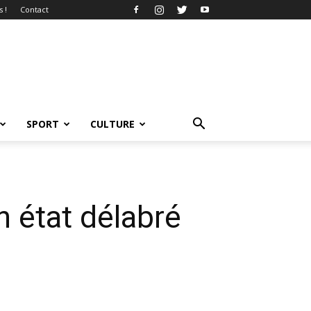
 !
Contact
SPORT
CULTURE
n état délabré