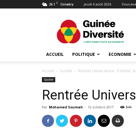
C
26.1
jeudi 6 août 2026
Vous ave
Conakry
Guinée
Diversité
ACCUEIL
POLITIQUE
ECONOMIE
Accueil
Société
Rentrée Universitaire : l’UGANC d
Société
Rentrée Univers
Par
Mohamed Soumah
-
12 octobre 2017
844