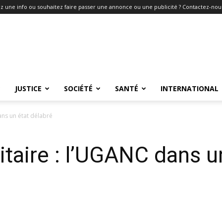
z une info ou souhaitez faire passer une annonce ou une publicité ? Contactez-nous
JUSTICE
SOCIÉTÉ
SANTÉ
INTERNATIONAL
ans un état délabré
itaire : l’UGANC dans u